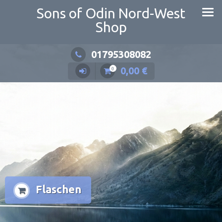
Zum
Sons of Odin Nord-West
Inhalt
Shop
springen
01795308082
0,00
€
0
Flaschen