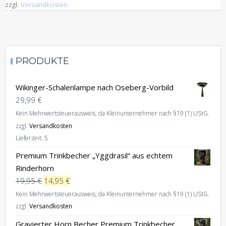
zzgl.
Versandkosten
PRODUKTE
Wikinger-Schalenlampe nach Oseberg-Vorbild
29,99
€
Kein Mehrwertsteuerausweis, da Kleinunternehmer nach §19 (1) UStG.
zzgl.
Versandkosten
Lieferzeit:
5
Premium Trinkbecher „Yggdrasil“ aus echtem
Rinderhorn
Ursprünglicher
Aktueller
19,95
€
14,95
€
Preis
Preis
Kein Mehrwertsteuerausweis, da Kleinunternehmer nach §19 (1) UStG.
war:
ist:
zzgl.
Versandkosten
19,95 €
14,95 €.
Gravierter Horn Becher Premium Trinkbecher