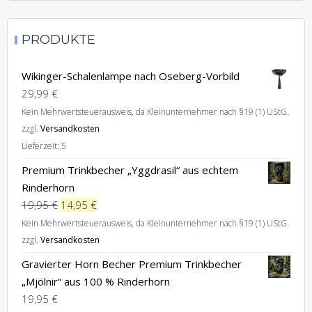
PRODUKTE
Wikinger-Schalenlampe nach Oseberg-Vorbild
29,99
€
Kein Mehrwertsteuerausweis, da Kleinunternehmer nach §19 (1) UStG.
zzgl.
Versandkosten
Lieferzeit:
5
Premium Trinkbecher „Yggdrasil“ aus echtem
Rinderhorn
Ursprünglicher
Aktueller
19,95
€
14,95
€
Preis
Preis
Kein Mehrwertsteuerausweis, da Kleinunternehmer nach §19 (1) UStG.
war:
ist:
zzgl.
Versandkosten
19,95 €
14,95 €.
Gravierter Horn Becher Premium Trinkbecher
„Mjölnir“ aus 100 % Rinderhorn
19,95
€