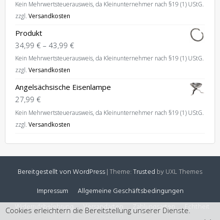
Kein Mehrwertsteuerausweis, da Kleinunternehmer nach §19 (1) UStG.
zzgl.
Versandkosten
Produkt
34,99
€
–
43,99
€
Kein Mehrwertsteuerausweis, da Kleinunternehmer nach §19 (1) UStG.
zzgl.
Versandkosten
Angelsächsische Eisenlampe
27,99
€
Kein Mehrwertsteuerausweis, da Kleinunternehmer nach §19 (1) UStG.
zzgl.
Versandkosten
Bereitgestellt von WordPress
|
Theme:
Trusted
by UXL Themes
Impressum
Allgemeine Geschäftsbedingungen
Widerrufsbelehrung
Versandarten
Zahlungsarten
Echtheit
Cookies erleichtern die Bereitstellung unserer Dienste.