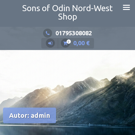
Zum
Sons of Odin Nord-West
Inhalt
Shop
springen
01795308082
0,00
€
0
Autor:
admin