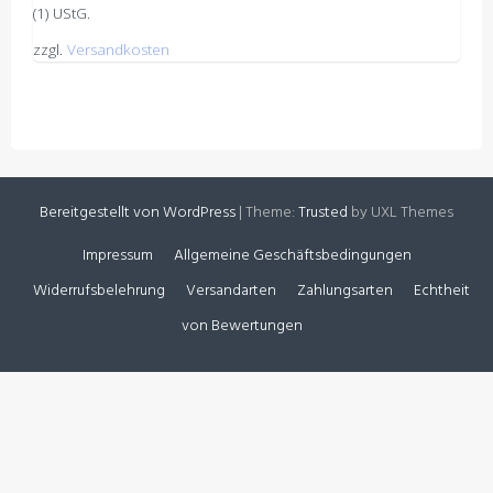
(1) UStG.
zzgl.
Versandkosten
Bereitgestellt von WordPress
|
Theme:
Trusted
by UXL Themes
Impressum
Allgemeine Geschäftsbedingungen
Widerrufsbelehrung
Versandarten
Zahlungsarten
Echtheit
von Bewertungen