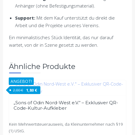
Anhänger (ohne Befestigungsmaterial).
Support:
Mit dem Kauf unterstützt du direkt die
Arbeit und die Projekte unseres Vereins.
Ein minimalistisches Stück Identität, das nur darauf
wartet, von dir in Szene gesetzt zu werden.
Ähnliche Produkte
ANGEBOT!
Ursprünglicher Preis war: 2,80 €
Aktueller Preis ist: 1,80 €.
2,80
€
1,80
€
„Sons of Odin Nord-West e.V.“ – Exklusiver QR-
Code-Kultur-Aufkleber
Kein Mehrwertsteuerausweis, da Kleinunternehmer nach §19
(1) UStG.