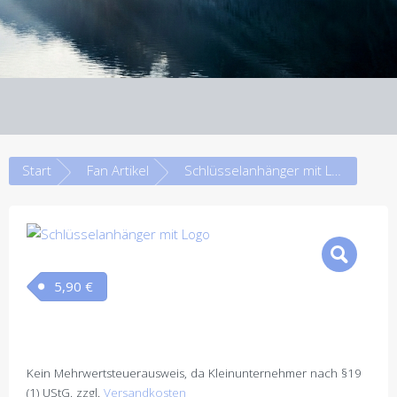
Start
Fan Artikel
Schlüsselanhänger mit Logo
5,90
€
Kein Mehrwertsteuerausweis, da Kleinunternehmer nach §19
(1) UStG.
zzgl.
Versandkosten