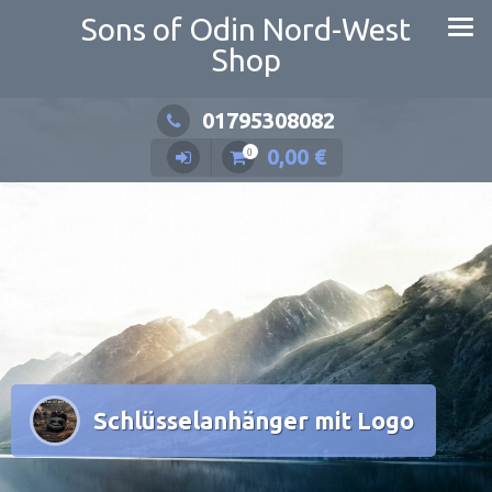
Zum
Sons of Odin Nord-West
Inhalt
Shop
springen
01795308082
0,00
€
0
Schlüsselanhänger mit Logo