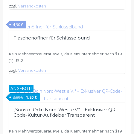
zzgl.
Versandkosten
4,90
€
Flaschenöffner für Schlüsselbund
Kein Mehrwertsteuerausweis, da Kleinunternehmer nach §19
(1) UStG.
zzgl.
Versandkosten
ANGEBOT!
Ursprünglicher Preis war: 2,80 €
Aktueller Preis ist: 1,80 €.
2,80
€
1,80
€
„Sons of Odin Nord-West e.V.“ – Exklusiver QR-
Code-Kultur-Aufkleber Transparent
Kein Mehrwertsteuerausweis, da Kleinunternehmer nach §19