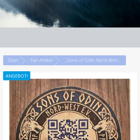
Start
Fan Artikel
„Sons of Odin Nord-West e.V.“ – Exklusiver QR-Code-Kultur-Aufkleber
ANGEBOT!