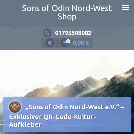
Zum
Sons of Odin Nord-West
Inhalt
Shop
springen
01795308082
0,00
€
0
„Sons of Odin Nord-West e.V.“ –
Exklusiver QR-Code-Kultur-
Aufkleber