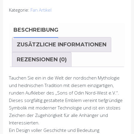
Nord-
Kategorie:
Fan Artikel
West
e.V."
BESCHREIBUNG
–
Exklusiver
ZUSÄTZLICHE INFORMATIONEN
QR-
Code-
REZENSIONEN (0)
Kultur-
Aufkleber
Menge
Tauchen Sie ein in die Welt der nordischen Mythologie
und heidnischen Tradition mit diesem einzigartigen,
runden Aufkleber des „Sons of Odin Nord-West e.V.“.
Dieses sorgfältig gestaltete Emblem vereint tiefgründige
Symbolik mit moderner Technologie und ist ein stolzes
Zeichen der Zugehörigkeit für alle Anhänger und
Interessierten.
Ein Design voller Geschichte und Bedeutung