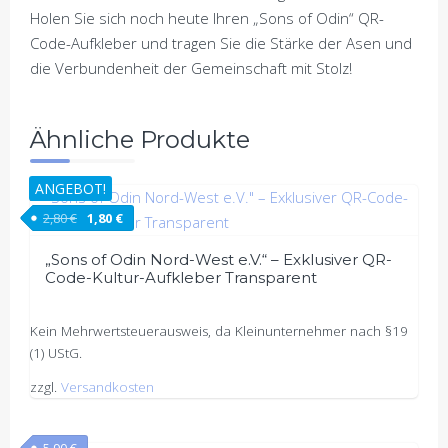
Holen Sie sich noch heute Ihren „Sons of Odin“ QR-
Code-Aufkleber und tragen Sie die Stärke der Asen und
die Verbundenheit der Gemeinschaft mit Stolz!
Ähnliche Produkte
ANGEBOT!
Ursprünglicher Preis war: 2,80 €
Aktueller Preis ist: 1,80 €.
2,80
€
1,80
€
„Sons of Odin Nord-West e.V.“ – Exklusiver QR-
Code-Kultur-Aufkleber Transparent
Kein Mehrwertsteuerausweis, da Kleinunternehmer nach §19
(1) UStG.
zzgl.
Versandkosten